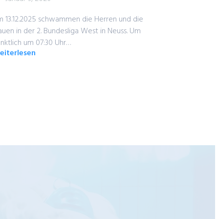
 13.12.2025 schwammen die Herren und die
auen in der 2. Bundesliga West in Neuss. Um
nktlich um 07:30 Uhr…
eiterlesen
bout
berragende
eamleistung
hrt
um
assenhalt
er
asserfreunde
elefeld
er
undesliga