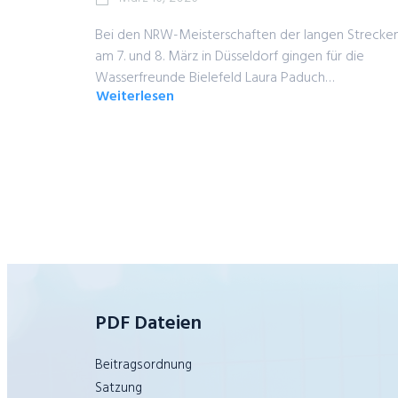
Bei den NRW-Meisterschaften der langen Strecke
am 7. und 8. März in Düsseldorf gingen für die
Wasserfreunde Bielefeld Laura Paduch…
Weiterlesen
about
Paduch
und
Elsing
glänzen
bei
Landesmeisterschaften
mit
Medaillen
PDF Dateien
Beitragsordnung
Satzung