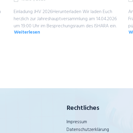
n
Einladung JHV 2026Herunterladen Wir laden Euch
Am
herzlich zur Jahreshauptversammlung am 14.04.2026
Fr
um 19:00 Uhr im Besprechungsraum des ISHARA ein.
pü
Weiterlesen
W
about
a
Einladung
Ü
zur
T
Jahreshauptversammlung
fü
am
z
14.04.2026
Kl
d
W
Bi
in
d
2.
B
Rechtliches
Impressum
Datenschutzerklärung