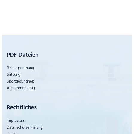
Teamleistung
führt
zum
Klassenhalt
der
Wasserfreunde
Bielefeld
in
der
2.
Bundesliga
PDF Dateien
Beitragsordnung
Satzung
Sportgesundheit
Aufnahmeantrag
Rechtliches
Impressum
Datenschutzerklärung